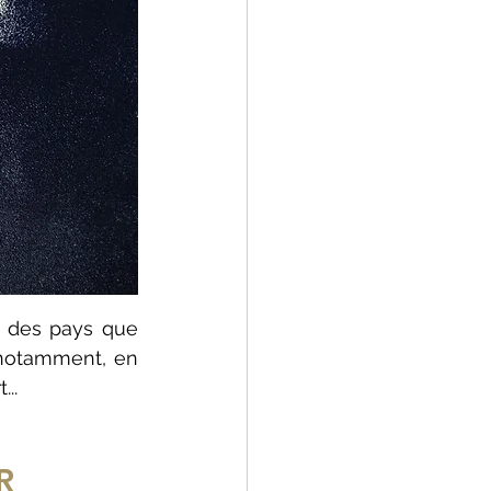
 des pays que 
 notamment, en 
.. 
R