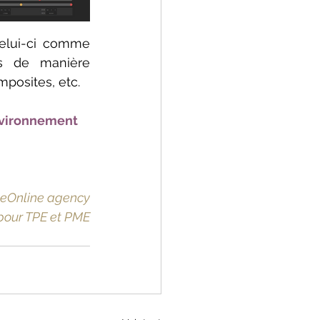
elui-ci comme 
s de manière 
posites, etc.
nvironnement 
yeOnline agency
pour TPE et PME