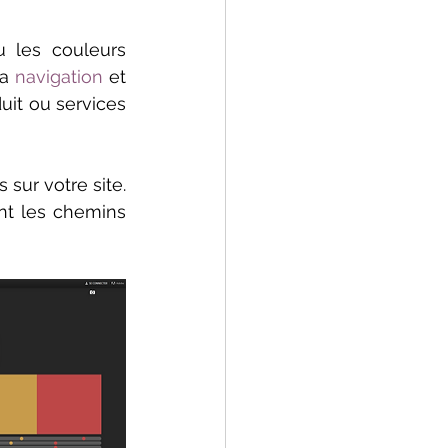
u les couleurs 
la 
navigation 
et 
it ou services 
sur votre site. 
t les chemins 