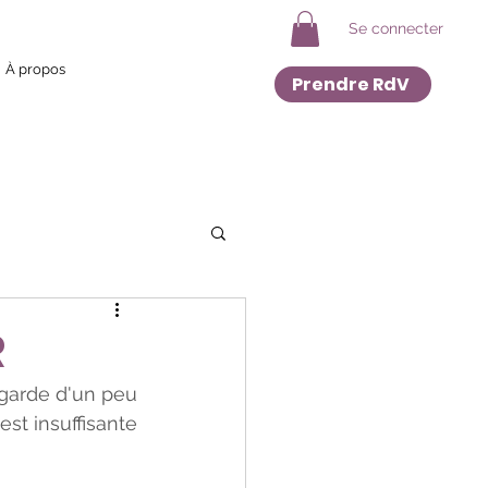
Se connecter
À propos
Prendre RdV
R
egarde d'un peu 
t insuffisante 