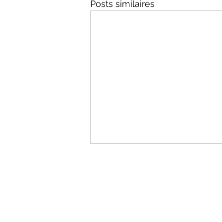
Posts similaires
EyeOnline
Of
agency