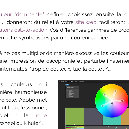
uleur "dominante"
 définie, choisissez ensuite la o
i donneront du relief à votre 
site web
, faciliteront 
utons call-to-action
. Vos différentes gammes de produ
nt être symbolisées par une couleur dédiée.
à ne pas multiplier de manière excessive les couleurs 
ne impression de cacophonie et perturbe finalemen
nternautes, "trop de couleurs tue la couleur"...
s couleurs qui 
nière harmonieuse 
ncipale, Adobe met 
til professionnel, 
plet : la 
roue 
 wheel ou Khuler).