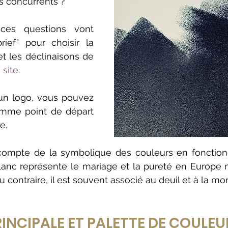
os concurrents ?
es questions vont 
rief" pour choisir la 
et les déclinaisons de 
 
site.
un logo, vous pouvez 
comme point de départ 
e. 
ompte de la symbolique des couleurs en fonction
 blanc représente le mariage et la pureté en Europe
 contraire, il est souvent associé au deuil et à la mort.
INCIPALE ET PALETTE DE COULEU