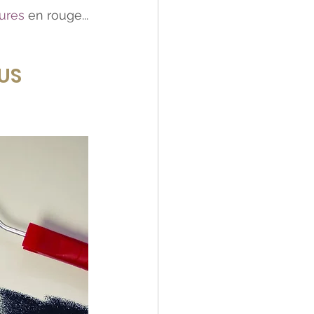
tures
 en rouge... 
US 