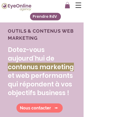
Prendre RdV
OUTILS & CONTENUS WEB
MARKETING
Dotez-vous
aujourd'hui de
contenus marketing
et web performants
qui répondent à vos
objectifs business !
Nous contacter