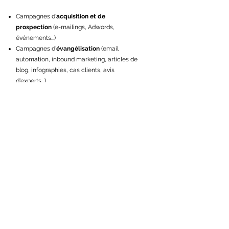
Campagnes d'
acquisition et de
prospection
(e-mailings, Adwords,
événements...)
Campagnes d'
évangélisation
(email
automation, inbound marketing, articles de
blog, infographies, cas clients, avis
d'experts...)
Campagnes de
visibilité et de notoriété
(médias sociaux, vidéos, référencement
naturel...)
Campagnes de
fidélisation
(newsletters,
événements...)
Campagnes
événementielles
(save the
date, emailing invitation, relances...)