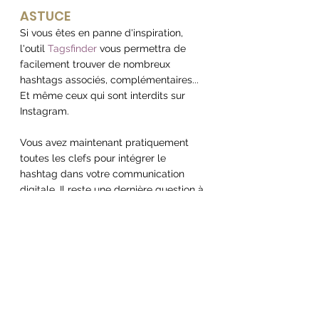
ASTUCE
Si vous êtes en panne d'inspiration, 
l'outil 
Tagsfinder
 vous permettra de 
facilement trouver de nombreux 
hashtags associés, complémentaires... 
Et même ceux qui sont interdits sur 
Instagram.
Vous avez maintenant pratiquement 
toutes les clefs pour intégrer le 
hashtag dans votre communication 
digitale. Il reste une dernière question à 
laquelle il vous faut répondre : 
Mais combien faut-il mettre d'hashtags 
dans vos posts ?
A découvrir dans le 3ème article à venir 
prochainement de cette saga dédiée 
aux hashtags !