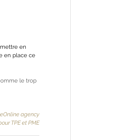
 mettre en 
e en place ce 
comme le trop 
yeOnline agency
pour TPE et PME