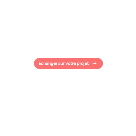
EyeOnline agency
Blog
À propos
isuel, six formats : le
Nous contacter
de 2025 pour des
lications
utantes sur les
Échanger sur votre projet
eaux sociaux