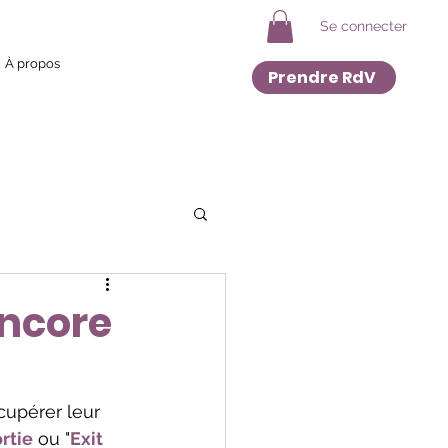
Se connecter
À propos
Prendre RdV
encore
cupérer leur 
rtie
 ou "
Exit 