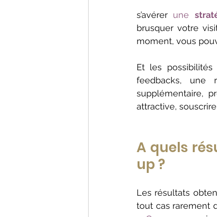
s’avérer 
une 
stra
brusquer votre visi
moment, vous pouve
Et les possibilités
feedbacks, une 
supplémentaire, pr
attractive, souscrire
A quels rés
up ?
Les résultats obte