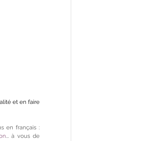
ité et en faire 
" en anglais elle a plusieurs noms en français : 
on
... à vous de 