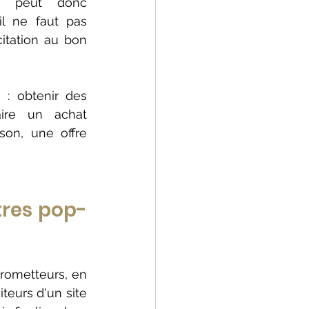
e peut donc 
l ne faut pas 
itation au bon 
 : obtenir des 
ire un achat 
on, une offre 
tres pop-
rometteurs, en 
tout cas rarement décevants. On sait par exemple que 20 à 30% des visiteurs d'un site 