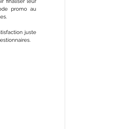
finaliser leur 
code promo au 
es. 
isfaction juste 
estionnaires.