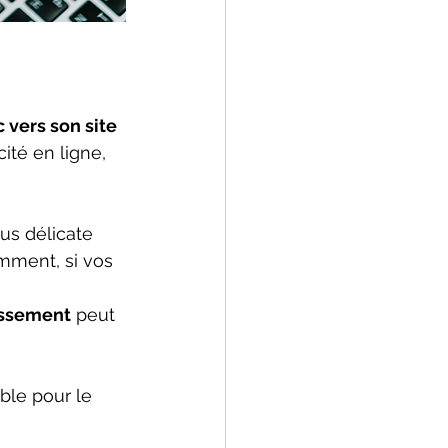
c vers son site 
ité en ligne, 
us délicate 
mment, si vos 
issement
 peut 
ble pour le 