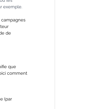
où les 
ar exemple.
es campagnes 
teur 
de de 
nifie que 
Voici comment 
e (par 