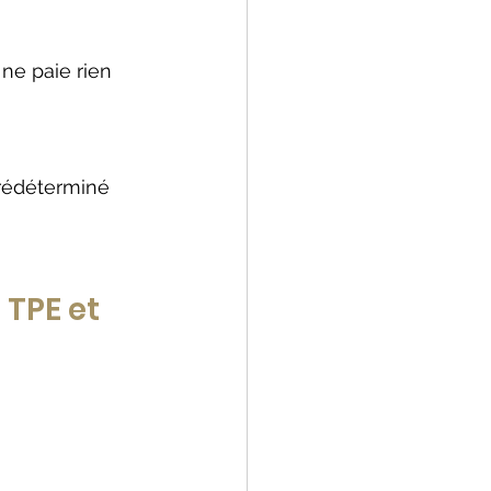
ne paie rien 
rédéterminé 
 TPE et 