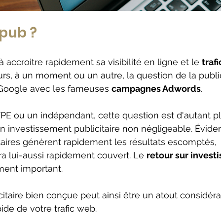
pub ?
accroitre rapidement sa visibilité en ligne et le 
trafi
urs, à un moment ou un autre, la question de la public
r Google avec les fameuses 
campagnes Adwords
.
E ou un indépendant, cette question est d'autant pl
un investissement publicitaire non négligeable. Évide
aires génèrent rapidement les résultats escomptés, 
ra lui-aussi rapidement couvert. Le 
retour sur invest
ent important.
citaire bien conçue peut ainsi être un atout considéra
de de votre trafic web. 