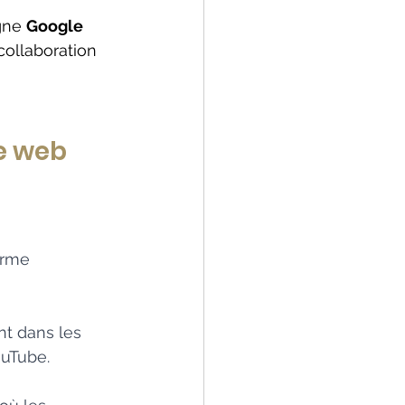
gne 
Google 
ollaboration 
te web
orme 
t dans les 
ouTube. 