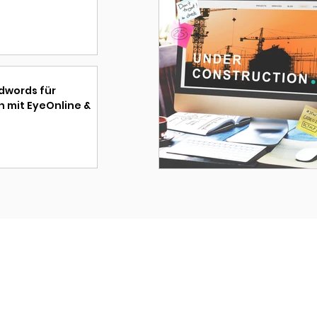
Adwords für
 mit EyeOnline &