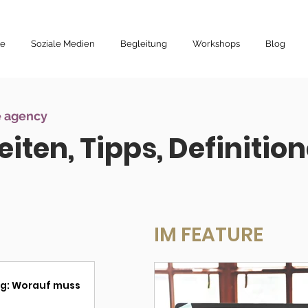
te
Soziale Medien
Begleitung
Workshops
Blog
e agency
iten, Tipps, Definitio
IM FEATURE
ng: Worauf muss