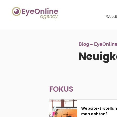
Websi
Blog – EyeOnlin
Neuigke
FOKUS
Website-Erstellu
man achten?