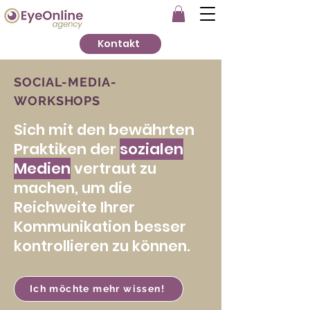
Kontakt
SOCIAL-MEDIA-
WORKSHOPS
bewährten
Sich mit den
Praktiken
der
sozialen
Medien
vertraut zu
machen, um die
Reic
hweite Ihrer
Kommunikation besser
kontrollieren zu können.
Ich möchte mehr wissen!